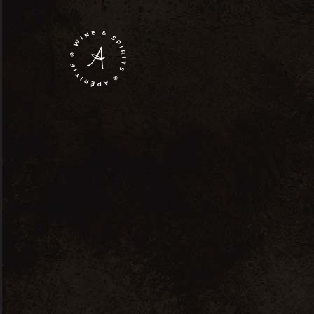
Spania
Home
Whiskey
Spania
Showing the single result
Default sorting