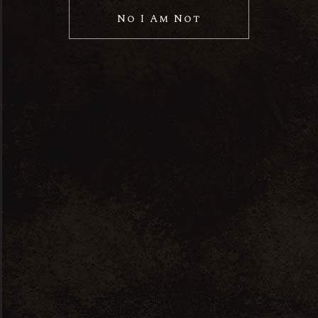
No I Am Not
Buena Vista
Dark Rom
64,00
lei
Roe & Co
162,00
lei
Talisker Storm
244,00
lei
Glengoyne 10
ANI