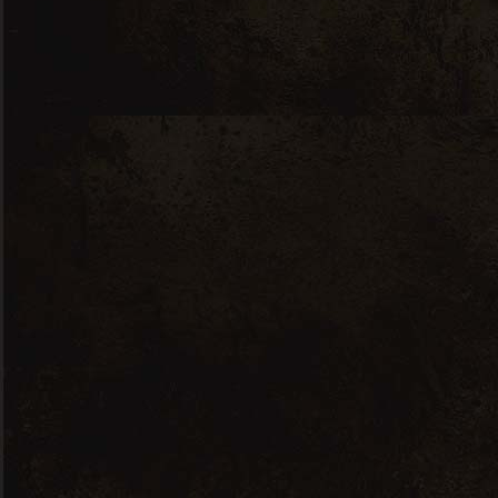
ZORBA COMPANY
CONTACT
Geamăna, Județul Argeș
DN65B, Cod Poștal:117141
Telefon:
0751300700
Mail: contact@zorba-store.ro