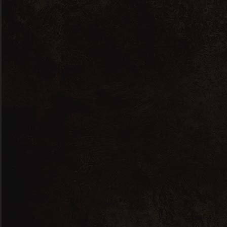
117,00
lei
Connemara
Peated 12 ANI
178,00
lei