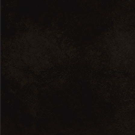
Tags
Alb
Anason
Blended
Burbon
Campari Bitter + Pahar
Cocktail
Cooley
Dark
Demisec
Franta
Frizzante
Irish
Italia
Letonia
Liqueur
Polonia
Rom
Rosu
Roze
Rusia
Scotch
Scotia
Sec
Single Malt
Spania
Vodka
Whiskey
White
RECOMANDATE