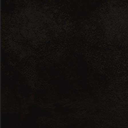
DESPRE NOI
Zorba Company
Partenerii noștri
HORECA
Contact
Link-uri utile
Politica De Cookie-Uri
Politică de confidențialitate
Termeni și condiții
ANPC