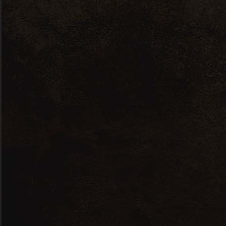
whiskey
Dyc 5 anos
39,00
lei
Quick View