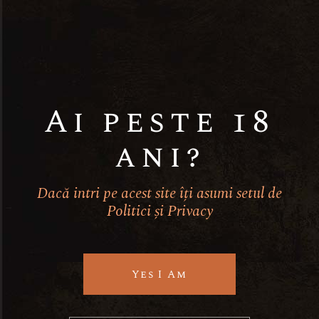
Clynelish 14
ANI
225,00
lei
Matusalem
Extra Anejo
Ai peste 18
81,00
lei
ani?
Matusalem
Dacă intri pe acest site îți asumi setul de
Clasico 10 ANI
127,00
lei
Politici și Privacy
Buena Vista
Yes I Am
White Rom
55,00
lei