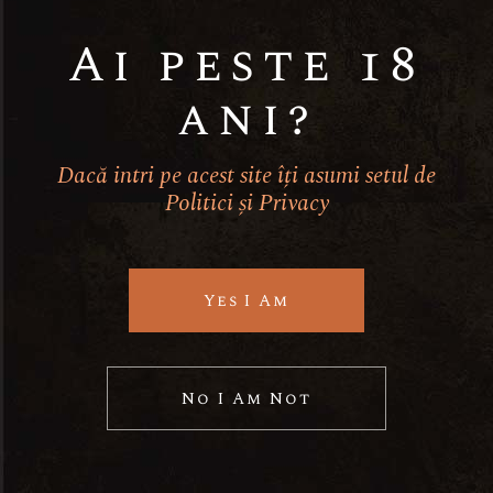
a
N
Ai peste 18
r
a
ani?
c
v
Dacă intri pe acest site îți asumi setul de
h
i
Politici și Privacy
a
g
ZORBA COMPANY
a
n
Yes I Am
t
d
i
No I Am Not
V
o