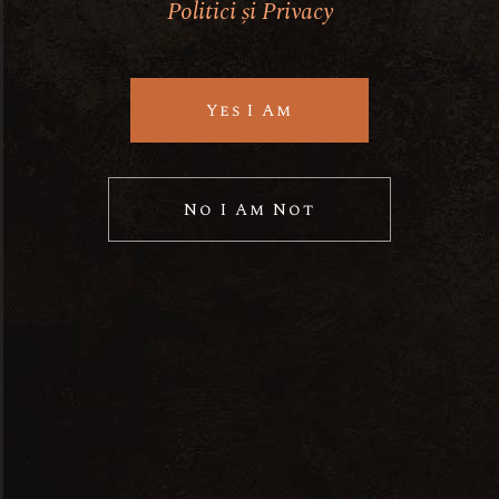
Politici și Privacy
wine glass
wine acidity
Yes I Am
wine taste
No I Am Not