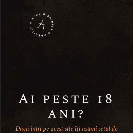
Our
Ai peste 18
Skills
ani?
Ut enim ad minim
Dacă intri pe acest site îți asumi setul de