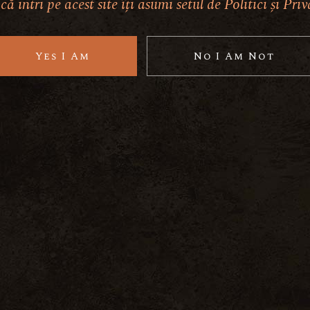
ă intri pe acest site îți asumi setul de Politici și Pri
Yes I Am
No I Am Not