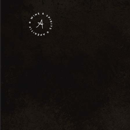
Aperetiv
0
Magazin
Events
Contact
Dry Gin
Liqueur
Rom
Tequila
Aperetiv
Vin
Dry Gin
Vodka
Liqueur
Whiskey
Rom
Tequila
Vin
Vodka